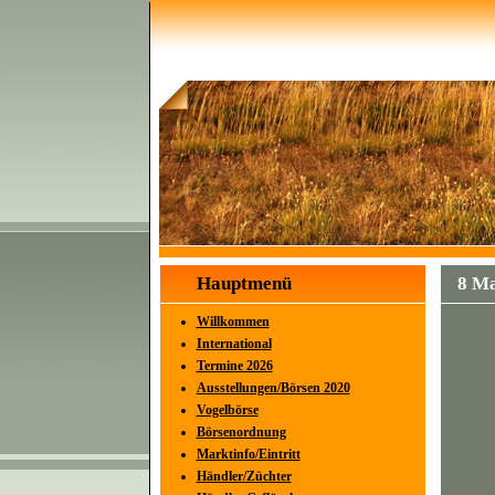
Hauptmenü
8 Ma
Willkommen
International
Termine 2026
Ausstellungen/Börsen 2020
Vogelbörse
Börsenordnung
Marktinfo/Eintritt
Händler/Züchter