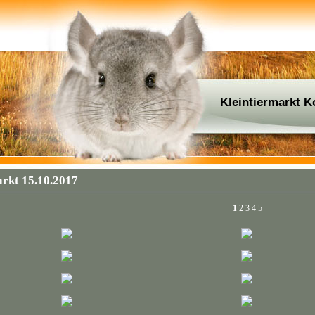
Kleintiermarkt 
rkt 15.10.2017
1
2
3
4
5