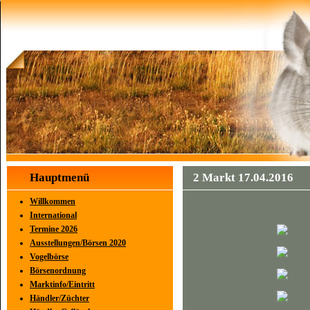
Hauptmenü
2 Markt 17.04.2016
Willkommen
International
Termine 2026
Ausstellungen/Börsen 2020
Vogelbörse
Börsenordnung
Marktinfo/Eintritt
Händler/Züchter