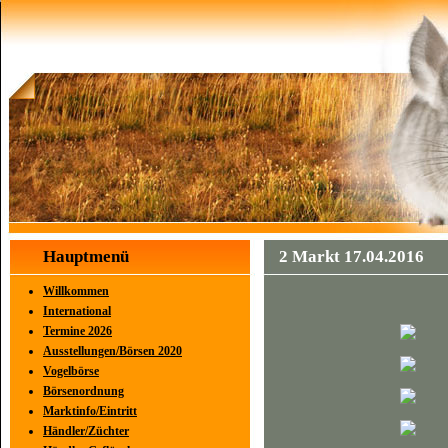
Hauptmenü
2 Markt 17.04.2016
Willkommen
International
Termine 2026
Ausstellungen/Börsen 2020
Vogelbörse
Börsenordnung
Marktinfo/Eintritt
Händler/Züchter